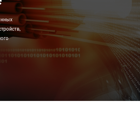
онных
стройств,
ного