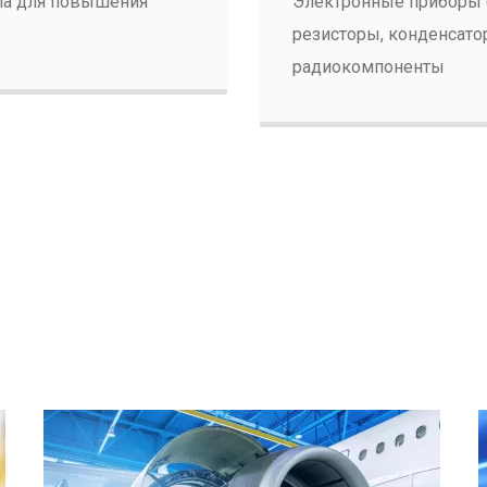
кла для повышения
Электронные приборы 
резисторы, конденсато
радиокомпоненты