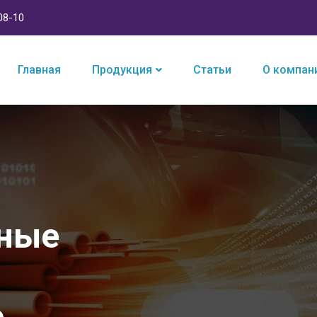
08-10
Главная
Продукция
Статьи
О компан
нные
е