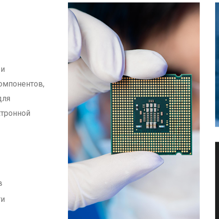
 и
омпонентов,
для
ктронной
в
ти