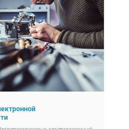
лектронной
ти